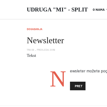
UDRUGA "MI" - SPLIT
O NAMA
DOGAĐANJA
Newsletter
TRA 08
PREGLEDA: 2069
Tekst
N
ewsleter možete po
PRETHODNI ČLANAK: O
PRET