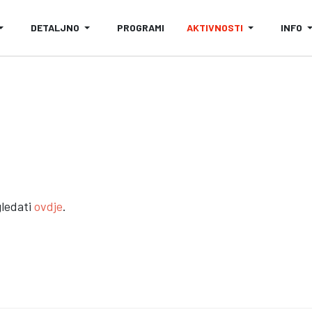
DETALJNO
PROGRAMI
AKTIVNOSTI
INFO
gledati
ovdje
.
DRŽANA KONFERENCIJA "MREŽA POTPORE ZA STARIJE" U SKLOPU PROJ