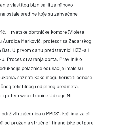
je vlastitog biznisa ili za njihovo
 i na ostale sredine koje su zahvaćene
rić, Hrvatske obrtničke komore (Violeta
u Äurđica Marković, profesor sa Zadarskog
na Bat. U prvom danu predstavnici HZZ-a i
, Proces otvaranja obrta, Pravilnik o
n edukacije polaznice edukacije imale su
orukama, saznati kako mogu koristiti odnose
ičnog tekstilnog i odjelnog predmeta.
pna i putem web stranice Udruge Mi.
rživih zajednica u PPDS", koji ima za cilj
ji od pružanja stručne i financijske potpore