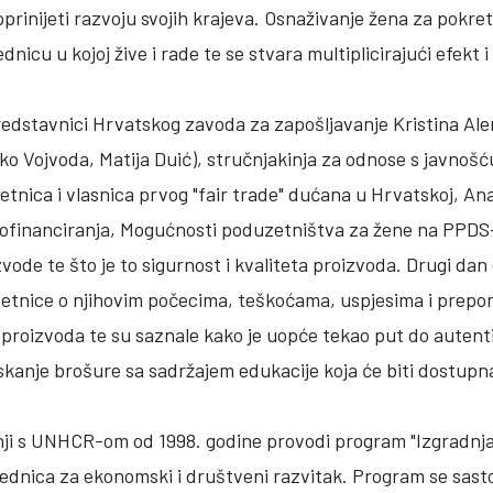
rinijeti razvoju svojih krajeva. Osnaživanje žena za pokretan
ednicu u kojoj žive i rade te se stvara multiplicirajući efekt
predstavnici Hrvatskog zavoda za zapošljavanje Kristina Ale
o Vojvoda, Matija Duić), stručnjakinja za odnose s javnošć
etnica i vlasnica prvog "fair trade" dućana u Hrvatskoj, A
ofinanciranja, Mogućnosti poduzetništva za žene na PPDS-u
vode te što je to sigurnost i kvaliteta proizvoda. Drugi da
uzetnice o njihovim počecima, teškoćama, uspjesima i prep
h proizvoda te su saznale kako je uopće tekao put do autent
tiskanje brošure sa sadržajem edukacije koja će biti dostu
i s UNHCR-om od 1998. godine provodi program "Izgradnja od
jednica za ekonomski i društveni razvitak. Program se sasto