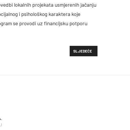
ovedbi lokalnih projekata usmjerenih jačanju
ijalnog i psihološkog karaktera koje
ogram se provodi uz financijsku potporu
SLJEDEĆI ČLANAK: "ORGANIZAC
SLJEDEĆE