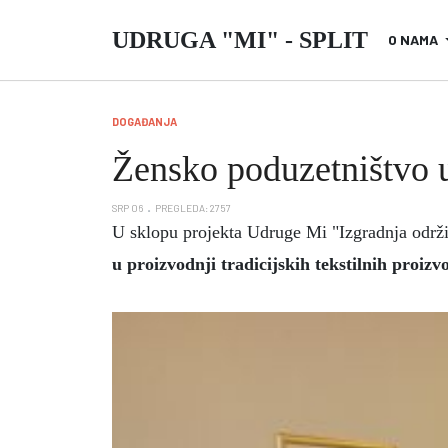
UDRUGA "MI" - SPLIT
O NAMA
DOGAĐANJA
Žensko poduzetništvo u 
SRP 06
PREGLEDA: 2757
U sklopu projekta Udruge Mi "Izgradnja održ
u proizvodnji tradicijskih tekstilnih proizv