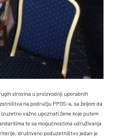
rugih sirovina u proizvodnji uporabnih
duzetništva na području PPDS-a, sa željom da
e izuzetno važno upoznati žene koje putem
 standardima te sa mogućnostima udruživanja
riterije, društveno poduzetništvo jedan je