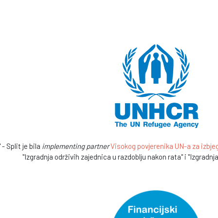
- Split je bila
implementing partner
Visokog povjerenika UN-a za izbjeg
"Izgradnja održivih zajednica u razdoblju nakon rata" i "Izgradnj