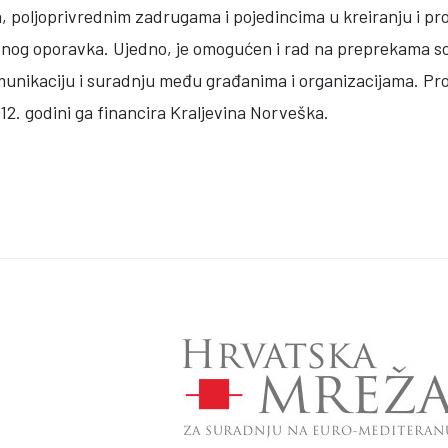
, poljoprivrednim zadrugama i pojedincima u kreiranju i pr
enog oporavka. Ujedno, je omogućen i rad na preprekama soc
unikaciju i suradnju među građanima i organizacijama. Pr
2. godini ga financira Kraljevina Norveška.
RAZVOJA RURALNOG TURIZMA