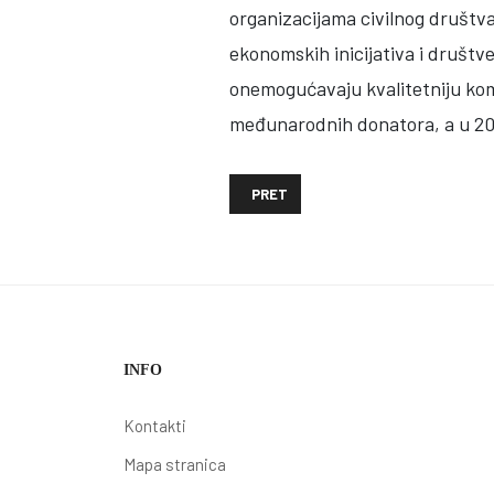
organizacijama civilnog društva
ekonomskih inicijativa i društv
onemogućavaju kvalitetniju kom
međunarodnih donatora, a u 201
PRETHODNI ČLANAK: MOGUĆNOSTI 
PRET
INFO
Kontakti
Mapa stranica