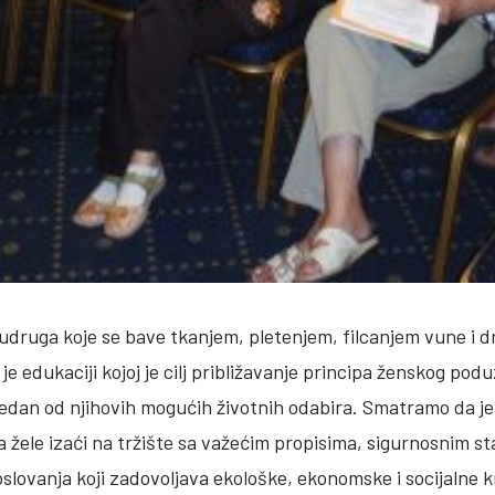
udruga koje se bave tkanjem, pletenjem, filcanjem vune i d
je edukaciji kojoj je cilj približavanje principa ženskog po
edan od njihovih mogućih životnih odabira. Smatramo da j
da žele izaći na tržište sa važećim propisima, sigurnosnim
slovanja koji zadovoljava ekološke, ekonomske i socijalne k