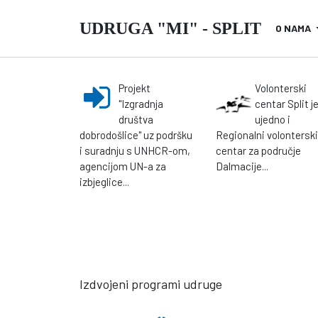
UDRUGA "MI" - SPLIT
O NAMA
Projekt
Volonterski
"Izgradnja
centar Split j
društva
ujedno i
dobrodošlice" uz podršku
Regionalni volonterski
i suradnju s UNHCR-om,
centar za područje
agencijom UN-a za
Dalmacije...
izbjeglice...
Izdvojeni programi udruge