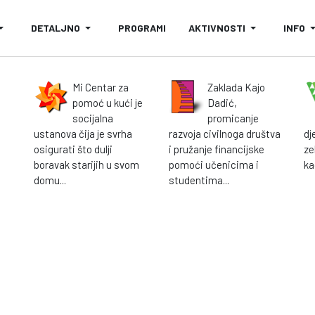
DETALJNO
PROGRAMI
AKTIVNOSTI
INFO
Mi Centar za
Zaklada Kajo
e
pomoć u kući je
Dadić,
socijalna
promicanje
ustanova čija je svrha
razvoja civilnoga društva
dj
osigurati što dulji
i pružanje financijske
ze
boravak starijih u svom
pomoći učenicima i
ka
domu...
studentima...