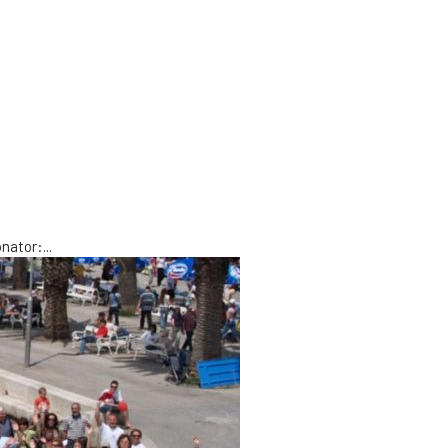
onator:
...