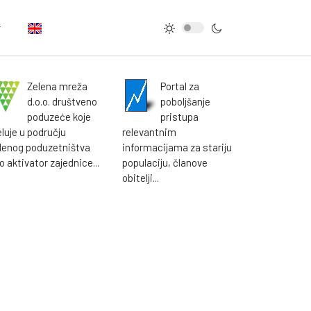
Zelena mreža
Portal za
d.o.o. društveno
poboljšanje
poduzeće koje
pristupa
eluje u području
relevantnim
lenog poduzetništva
informacijama za stariju
o aktivator zajednice...
populaciju, članove
obitelji...