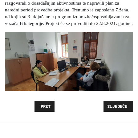
razgovarali o dosadašnjim aktivnostima te napravili plan za
naredni period provedbe projekta. Trenutno je zaposleno 7 žena,
od kojih su 3 uključene u program izobrazbe/osposobljavanja za
vozača B kategorije. Projekt će se provoditi do 22.8.2021. godine.
PRETHODNI ČLANAK: PROVEDBA PROJEKTA "PRILIKA
SLJEDEĆI ČLAN
PRET
SLJEDEĆE