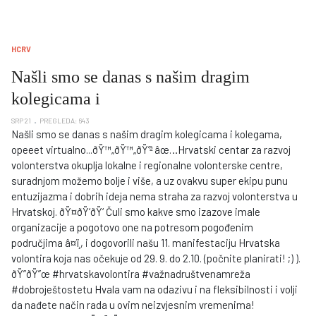
HCRV
Našli smo se danas s našim dragim
kolegicama i
SRP 21
PREGLEDA: 643
Našli smo se danas s našim dragim kolegicama i kolegama,
opeeet virtualno...ðŸ™„ðŸ™„ðŸ’ª âœ…Hrvatski centar za razvoj
volonterstva okuplja lokalne i regionalne volonterske centre,
suradnjom možemo bolje i više, a uz ovakvu super ekipu punu
entuzijazma i dobrih ideja nema straha za razvoj volonterstva u
Hrvatskoj. ðŸ¤ðŸ‘ðŸ‘ Čuli smo kakve smo izazove imale
organizacije a pogotovo one na potresom pogođenim
područjima â¤ï¸, i dogovorili našu 11. manifestaciju Hrvatska
volontira koja nas očekuje od 29. 9. do 2.10. (počnite planirati! ;) ).
ðŸ”ðŸ”œ #hrvatskavolontira #važnadruštvenamreža
#dobroještostetu Hvala vam na odazivu i na fleksibilnosti i volji
da nađete način rada u ovim neizvjesnim vremenima!