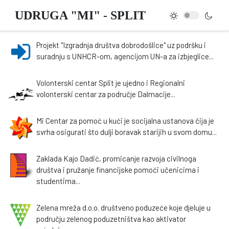
UDRUGA "MI" - SPLIT
Projekt "Izgradnja društva dobrodošlice" uz podršku i
suradnju s UNHCR-om, agencijom UN-a za izbjeglice...
Volonterski centar Split je ujedno i Regionalni
volonterski centar za područje Dalmacije...
Mi Centar za pomoć u kući je socijalna ustanova čija je
svrha osigurati što dulji boravak starijih u svom domu...
Zaklada Kajo Dadić, promicanje razvoja civilnoga
društva i pružanje financijske pomoći učenicima i
studentima...
Zelena mreža d.o.o. društveno poduzeće koje djeluje u
području zelenog poduzetništva kao aktivator