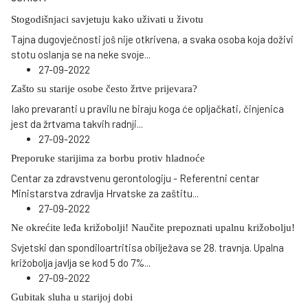
Stogodišnjaci savjetuju kako uživati u životu
Tajna dugovječnosti još nije otkrivena, a svaka osoba koja doživi
stotu oslanja se na neke svoje
...
27-09-2022
Zašto su starije osobe često žrtve prijevara?
Iako prevaranti u pravilu ne biraju koga će opljačkati, činjenica
jest da žrtvama takvih radnji
...
27-09-2022
Preporuke starijima za borbu protiv hladnoće
Centar za zdravstvenu gerontologiju - Referentni centar
Ministarstva zdravlja Hrvatske za zaštitu
...
27-09-2022
Ne okrećite leđa križobolji! Naučite prepoznati upalnu križobolju!
Svjetski dan spondiloartritisa obilježava se 28. travnja. Upalna
križobolja javlja se kod 5 do 7%
...
27-09-2022
Gubitak sluha u starijoj dobi