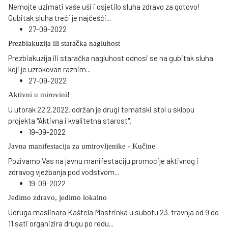
Nemojte uzimati vaše uši i osjetilo sluha zdravo za gotovo!
Gubitak sluha treći je najčešći
...
27-09-2022
Prezbiakuzija ili staračka nagluhost
Prezbiakuzija ili staračka nagluhost odnosi se na gubitak sluha
koji je uzrokovan raznim
...
27-09-2022
Aktivni u mirovini!
U utorak 22.2.2022. održan je drugi tematski stol u sklopu
projekta "Aktivna i kvalitetna starost".
19-09-2022
Javna manifestacija za umirovljenike - Kučine
Pozivamo Vas na javnu manifestaciju promocije aktivnog i
zdravog vježbanja pod vodstvom
...
19-09-2022
Jedimo zdravo, jedimo lokalno
Udruga maslinara Kaštela Mastrinka u subotu 23. travnja od 9 do
11 sati organizira drugu po redu
...