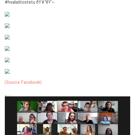
#hvalaštostetu ðŸ¥³ðŸ’—
(Source Facebook)