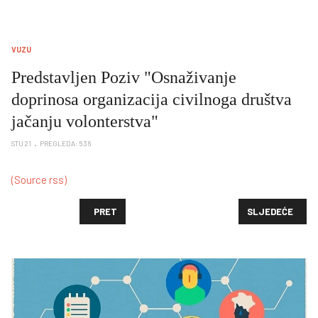
VUZU
Predstavljen Poziv "Osnaživanje
doprinosa organizacija civilnoga društva
jačanju volonterstva"
STU 21
PREGLEDA: 536
(Source rss)
PRETHODNI ČLANAK: ODGOVORI NA PITANJA PRISTI
SLJEDEĆI ČLAN
PRET
SLJEDEĆE