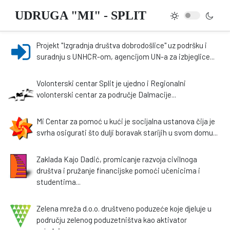
UDRUGA "MI" - SPLIT
Projekt "Izgradnja društva dobrodošlice" uz podršku i
suradnju s UNHCR-om, agencijom UN-a za izbjeglice...
Volonterski centar Split je ujedno i Regionalni
volonterski centar za područje Dalmacije...
Mi Centar za pomoć u kući je socijalna ustanova čija je
svrha osigurati što dulji boravak starijih u svom domu...
Zaklada Kajo Dadić, promicanje razvoja civilnoga
društva i pružanje financijske pomoći učenicima i
studentima...
Zelena mreža d.o.o. društveno poduzeće koje djeluje u
području zelenog poduzetništva kao aktivator