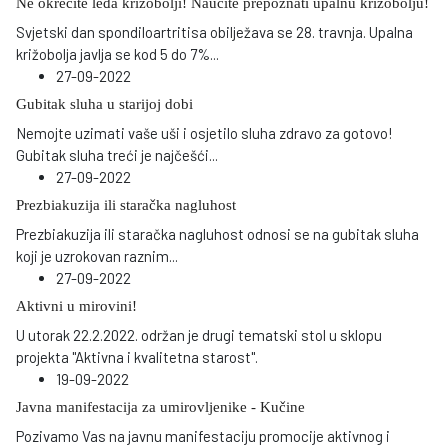
Ne okrećite leđa križobolji! Naučite prepoznati upalnu križobolju!
Svjetski dan spondiloartritisa obilježava se 28. travnja. Upalna
križobolja javlja se kod 5 do 7%
...
27-09-2022
Gubitak sluha u starijoj dobi
Nemojte uzimati vaše uši i osjetilo sluha zdravo za gotovo!
Gubitak sluha treći je najčešći
...
27-09-2022
Prezbiakuzija ili staračka nagluhost
Prezbiakuzija ili staračka nagluhost odnosi se na gubitak sluha
koji je uzrokovan raznim
...
27-09-2022
Aktivni u mirovini!
U utorak 22.2.2022. održan je drugi tematski stol u sklopu
projekta "Aktivna i kvalitetna starost".
19-09-2022
Javna manifestacija za umirovljenike - Kučine
Pozivamo Vas na javnu manifestaciju promocije aktivnog i