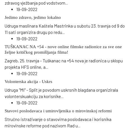
zdravog vježbanja pod vodstvom
...
19-09-2022
Jedimo zdravo, jedimo lokalno
Udruga maslinara Kaštela Mastrinka u subotu 23. travnja od 9 do
11 sati organizira drugu po redu
...
19-09-2022
TUŠKANAC NA +54 - nove online filmske radionice za sve one
željne kritičkog promišljanja filma!
Zagreb, 25. travnja - Tuškanac na +54 nova je radionica u sklopu
projekta HFS online, a
...
19-09-2022
Volonterska akcija - Uskrs
Udruga "MI" - Split je povodom uskrsnih blagdana organizirala
volonterskuakciju za korisnike
...
19-09-2022
Stavovi poslodavaca i umirovljenika o mirovinskoj reformi
Stručno istraživanje o stavovima poslodavaca i korisnika
mirovinske reforme pod nazivom Rad u
...