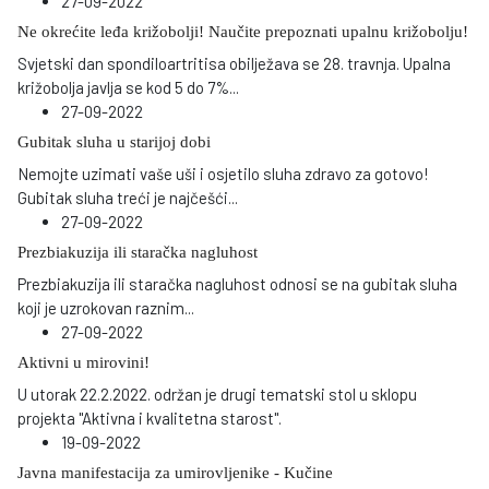
27-09-2022
Ne okrećite leđa križobolji! Naučite prepoznati upalnu križobolju!
Svjetski dan spondiloartritisa obilježava se 28. travnja. Upalna
križobolja javlja se kod 5 do 7%
...
27-09-2022
Gubitak sluha u starijoj dobi
Nemojte uzimati vaše uši i osjetilo sluha zdravo za gotovo!
Gubitak sluha treći je najčešći
...
27-09-2022
Prezbiakuzija ili staračka nagluhost
Prezbiakuzija ili staračka nagluhost odnosi se na gubitak sluha
koji je uzrokovan raznim
...
27-09-2022
Aktivni u mirovini!
U utorak 22.2.2022. održan je drugi tematski stol u sklopu
projekta "Aktivna i kvalitetna starost".
19-09-2022
Javna manifestacija za umirovljenike - Kučine