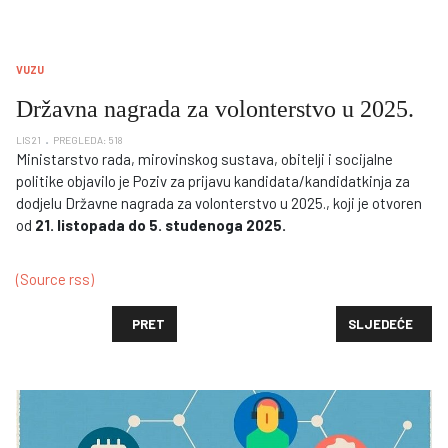
VUZU
Državna nagrada za volonterstvo u 2025.
LIS 21
PREGLEDA: 518
Ministarstvo rada, mirovinskog sustava, obitelji i socijalne
politike objavilo je Poziv za prijavu kandidata/kandidatkinja za
dodjelu Državne nagrada za volonterstvo u 2025., koji je otvoren
od
21. listopada do 5. studenoga 2025.
(Source rss)
PRETHODNI ČLANAK: ODRŽAN 9. GLOBALNI SUMMIT 
SLJEDEĆI ČLANA
PRET
SLJEDEĆE