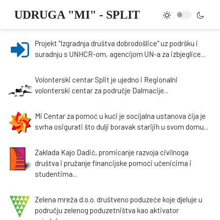
UDRUGA "MI" - SPLIT
Projekt "Izgradnja društva dobrodošlice" uz podršku i
suradnju s UNHCR-om, agencijom UN-a za izbjeglice...
Volonterski centar Split je ujedno i Regionalni
volonterski centar za područje Dalmacije...
Mi Centar za pomoć u kući je socijalna ustanova čija je
svrha osigurati što dulji boravak starijih u svom domu...
Zaklada Kajo Dadić, promicanje razvoja civilnoga
društva i pružanje financijske pomoći učenicima i
studentima...
Zelena mreža d.o.o. društveno poduzeće koje djeluje u
području zelenog poduzetništva kao aktivator