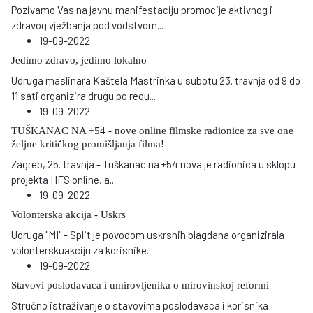
Pozivamo Vas na javnu manifestaciju promocije aktivnog i
zdravog vježbanja pod vodstvom
...
19-09-2022
Jedimo zdravo, jedimo lokalno
Udruga maslinara Kaštela Mastrinka u subotu 23. travnja od 9 do
11 sati organizira drugu po redu
...
19-09-2022
TUŠKANAC NA +54 - nove online filmske radionice za sve one
željne kritičkog promišljanja filma!
Zagreb, 25. travnja - Tuškanac na +54 nova je radionica u sklopu
projekta HFS online, a
...
19-09-2022
Volonterska akcija - Uskrs
Udruga "MI" - Split je povodom uskrsnih blagdana organizirala
volonterskuakciju za korisnike
...
19-09-2022
Stavovi poslodavaca i umirovljenika o mirovinskoj reformi
Stručno istraživanje o stavovima poslodavaca i korisnika